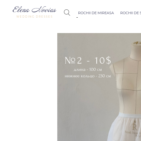
ROCHII DE MIREASA
ROCHII DE
WEDDING DRESSES
Budapest
Crystal Coll
Allure
Bohemian C
Seville
Allure
Thessaloniki
Athens
Melody
Vienna
Dubai Couture
Rome