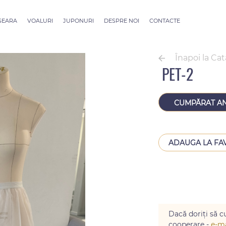
 SEARA
VOALURI
JUPONURI
DESPRE NOI
CONTACTE
ection
Voaluri ALLURE
outure
Voaluri SEVILLE
Înapoi la Ca
Voaluri Thessaloniki
PET-2
Voaluri Athens
Voaluri Dubai Couture
Voaluri Rome
CUMPĂRAT A
ADAUGA LA FA
Dacă doriți să cu
cooperare -
e-ma