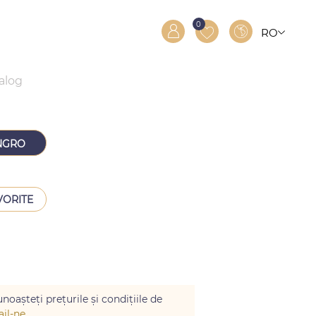
0
RO
RU
EN
talog
NGRO
VORITE
noașteți prețurile și condițiile de
il-ne
.