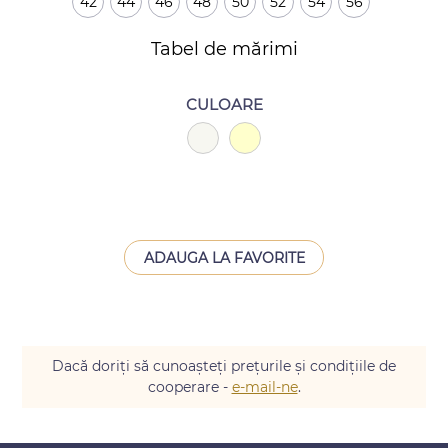
42
44
46
48
50
52
54
56
Tabel de mărimi
CULOARE
ADAUGA LA FAVORITE
Dacă doriți să cunoașteți prețurile și condițiile de
cooperare -
e-mail-ne
.