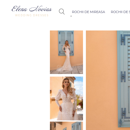
ROCHII DE MIREASA
ROCHII DE
WEDDING DRESSES
Budapest
Crystal Coll
Allure
Bohemian C
Seville
Allure
Thessaloniki
Athens
Melody
Vienna
Dubai Couture
Rome