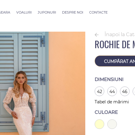
 SEARA
VOALURI
JUPONURI
DESPRE NOI
CONTACTE
ection
Voaluri ALLURE
outure
Voaluri SEVILLE
Înapoi la Ca
Voaluri Thessaloniki
ROCHIE DE 
Voaluri Athens
Voaluri Dubai Couture
Voaluri Rome
CUMPĂRAT A
DIMENSIUNI
42
44
46
Tabel de mărimi
CULOARE