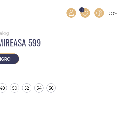
0
RO
RU
EN
talog
MIREASA 599
NGRO
48
50
52
54
56