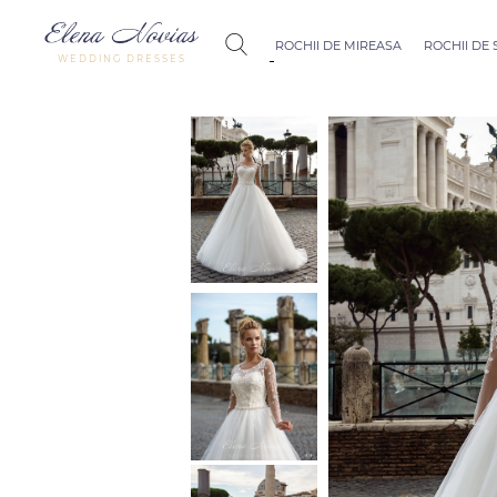
ROCHII DE MIREASA
ROCHII DE
WEDDING DRESSES
Budapest
Crystal Coll
Allure
Bohemian C
Seville
Allure
Thessaloniki
Athens
Melody
Vienna
Dubai Couture
Rome