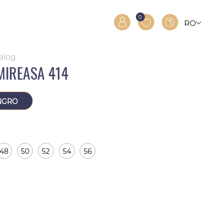
0
RO
RU
EN
talog
MIREASA 414
NGRO
48
50
52
54
56