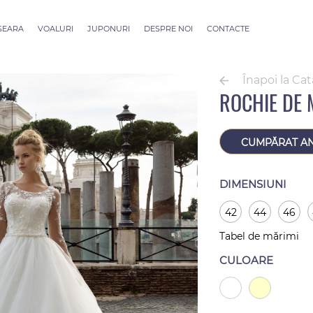
 SEARA
VOALURI
JUPONURI
DESPRE NOI
CONTACTE
ection
Voaluri ALLURE
outure
Voaluri SEVILLE
Înapoi la Ca
Voaluri Thessaloniki
ROCHIE DE 
Voaluri Athens
Voaluri Dubai Couture
Voaluri Rome
CUMPĂRAT A
DIMENSIUNI
42
44
46
Tabel de mărimi
CULOARE