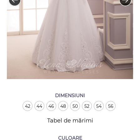
DIMENSIUNI
42
44
46
48
50
52
54
56
Tabel de mărimi
CULOARE