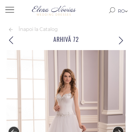
RO
WEDDING DRESSES
RU
EN
Înapoi la Catalog
ARHIVĂ 72