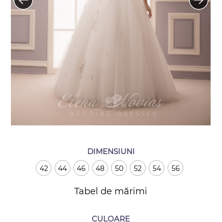
DIMENSIUNI
42
44
46
48
50
52
54
56
Tabel de mărimi
CULOARE