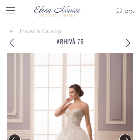
RO
WEDDING DRESSES
RU
EN
Înapoi la Catalog
ARHIVĂ 76