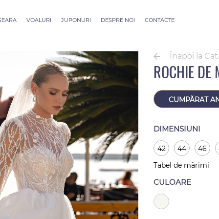
 SEARA
VOALURI
JUPONURI
DESPRE NOI
CONTACTE
ection
Voaluri ALLURE
outure
Voaluri SEVILLE
Înapoi la Ca
Voaluri Thessaloniki
ROCHIE DE 
Voaluri Athens
Voaluri Dubai Couture
Voaluri Rome
CUMPĂRAT A
DIMENSIUNI
42
44
46
Tabel de mărimi
CULOARE