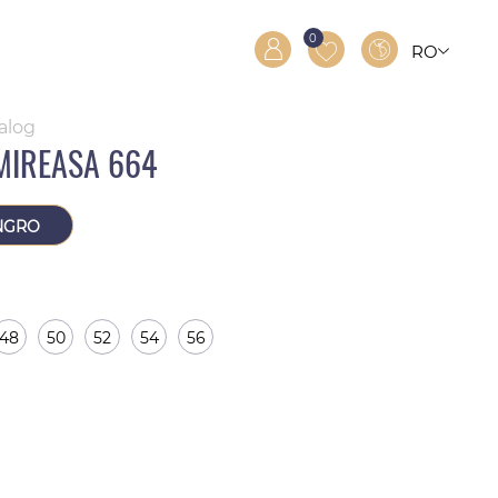
0
RO
RU
EN
talog
MIREASA 664
NGRO
48
50
52
54
56