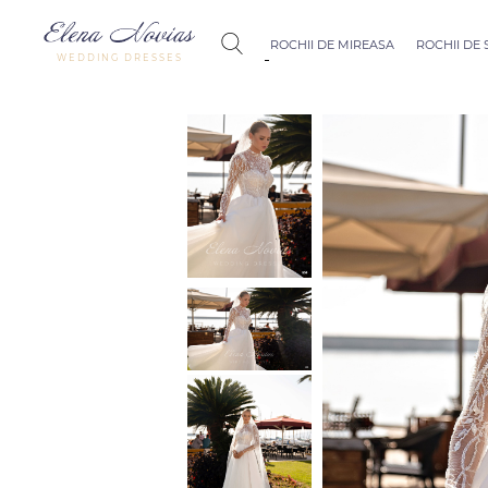
ROCHII DE MIREASA
ROCHII DE
WEDDING DRESSES
Budapest
Crystal Coll
Allure
Bohemian C
Seville
Allure
Thessaloniki
Athens
Melody
Vienna
Dubai Couture
Rome