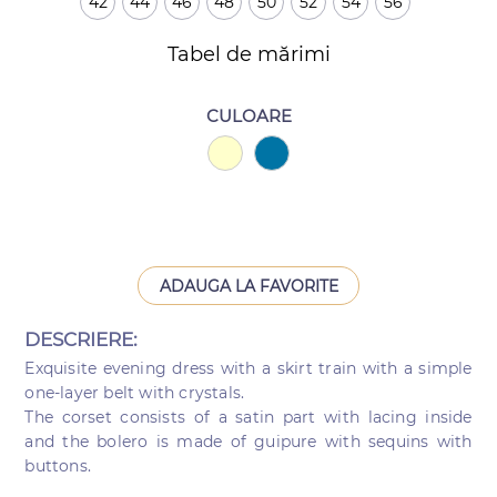
42
44
46
48
50
52
54
56
Tabel de mărimi
CULOARE
ADAUGA LA FAVORITE
DESCRIERE:
Exquisite evening dress with a skirt train with a simple
one-layer belt with crystals.
The corset consists of a satin part with lacing inside
and the bolero is made of guipure with sequins with
buttons.