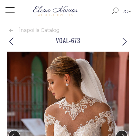
RO
WEDDING DRESSES
RU
EN
Înapoi la Catalog
VOAL-673