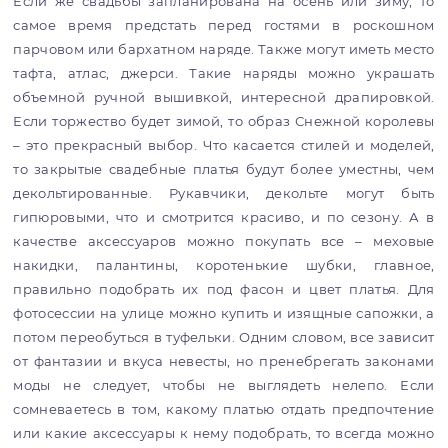
Если же свадьбы запланирована на осень или зиму, то
самое время предстать перед гостями в роскошном
парчовом или бархатном наряде. Также могут иметь место
тафта, атлас, джерси. Такие наряды можно украшать
объемной ручной вышивкой, интересной драпировкой.
Если торжество будет зимой, то образ Снежной королевы
– это прекрасный выбор. Что касается стилей и моделей,
то закрытые свадебные платья будут более уместны, чем
декольтированные. Рукавчики, декольте могут быть
гипюровыми, что и смотрится красиво, и по сезону. А в
качестве аксессуаров можно покупать все – меховые
накидки, палантины, коротенькие шубки, главное,
правильно подобрать их под фасон и цвет платья. Для
фотосессии на улице можно купить и изящные сапожки, а
потом переобуться в туфельки. Одним словом, все зависит
от фантазии и вкуса невесты, но пренебрегать законами
моды не следует, чтобы не выглядеть нелепо. Если
сомневаетесь в том, какому платью отдать предпочтение
или какие аксессуары к нему подобрать, то всегда можно