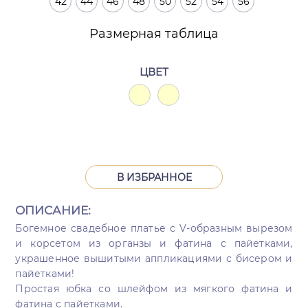
42
44
46
48
50
52
54
56
Размерная таблица
ЦВЕТ
В ИЗБРАННОЕ
ОПИСАНИЕ:
Богемное свадебное платье с V-образным вырезом
и корсетом из органзы и фатина с пайетками,
украшенное вышитыми аппликациями с бисером и
пайетками!
Простая юбка со шлейфом из мягкого фатина и
фатина с пайетками.