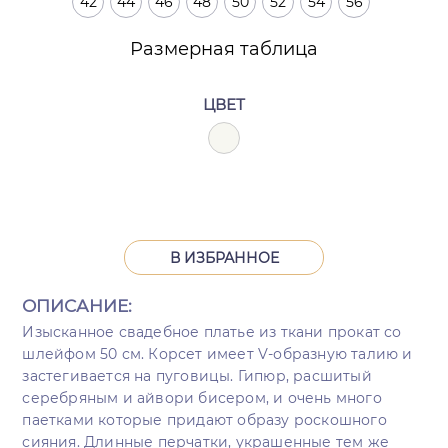
42
44
46
48
50
52
54
56
Размерная таблица
ЦВЕТ
В ИЗБРАННОЕ
ОПИСАНИЕ:
Изысканное свадебное платье из ткани прокат со
шлейфом 50 см. Корсет имеет V-образную талию и
застегивается на пуговицы. Гипюр, расшитый
серебряным и айвори бисером, и очень много
паетками которые придают образу роскошного
сияния. Длинные перчатки, украшенные тем же