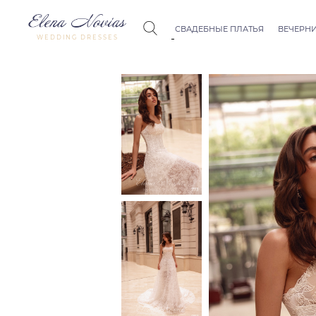
СВАДЕБНЫЕ ПЛАТЬЯ
ВЕЧЕРНИ
WEDDING DRESSES
Budapest
Crystal Co
Allure
Bohemian
Seville
Allure
Thessaloniki
Athens
Melody
Vienna
Dubai Couture
Rome