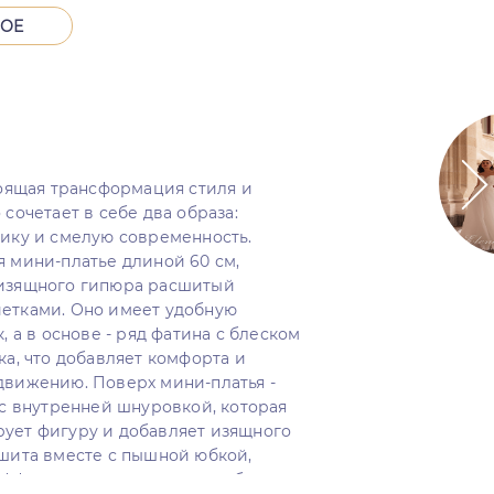
НОЕ
тоящая трансформация стиля и
 сочетает в себе два образа:
сику и смелую современность.
 мини-платье длиной 60 см,
изящного гипюра расшитый
етками. Оно имеет удобную
, а в основе - ряд фатина с блеском
ка, что добавляет комфорта и
движению. Поверх мини-платья -
 с внутренней шнуровкой, которая
ует фигуру и добавляет изящного
ишита вместе с пышной юбкой,
эффект классического свадебного