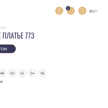
0
RU
RO
EN
алог
 ПЛАТЬЕ 773
ТОМ
48
50
52
54
56
ца