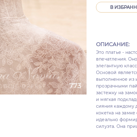
В ИЗБРАН
ОПИСАНИЕ:
Это платье - нас
впечатления. Оно
элегантную клас
Основой является
выполненное из 
прозрачными пай
застежку на замок
и мягкая подклад
сияния каждому 
кокетка на замке
идеально формир
силуэта. Она пр
которая создает 