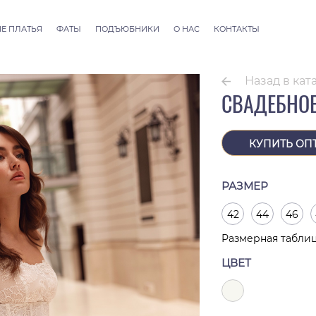
Е ПЛАТЬЯ
ФАТЫ
ПОДЪЮБНИКИ
О НАС
КОНТАКТЫ
llection
Фаты ALLURE
 Couture
Фаты SEVILLE
Назад в кат
Фаты Thessaloniki
СВАДЕБНОЕ
Фаты Athens
Фаты Dubai Couture
Фаты Rome
КУПИТЬ ОП
РАЗМЕР
42
44
46
Размерная табли
ЦВЕТ