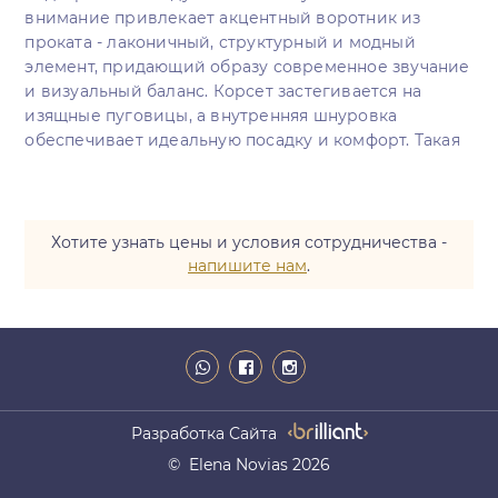
внимание привлекает акцентный воротник из
проката - лаконичный, структурный и модный
элемент, придающий образу современное звучание
и визуальный баланс. Корсет застегивается на
изящные пуговицы, а внутренняя шнуровка
обеспечивает идеальную посадку и комфорт. Такая
конструкция корсета позволяет достичь
безупречного прилегания и поддержки. Силуэт
завершен элегантным шлейфом длиной 50 см,
добавляя образу роскошного завершения.
Хотите узнать цены и условия сотрудничества -
напишите нам
.
Разработка Сайта
© Elena Novias 2026