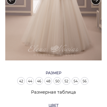
РАЗМЕР
42
44
46
48
50
52
54
56
Размерная таблица
ЦВЕТ