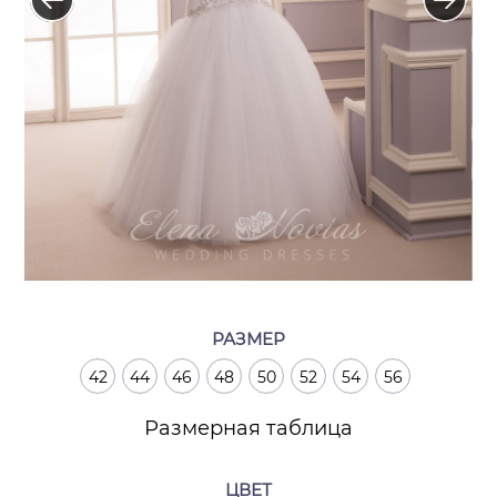
РАЗМЕР
42
44
46
48
50
52
54
56
Размерная таблица
ЦВЕТ