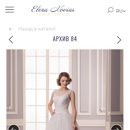
RU
WEDDING DRESSES
RO
EN
Назад в каталог
АРХИВ 84