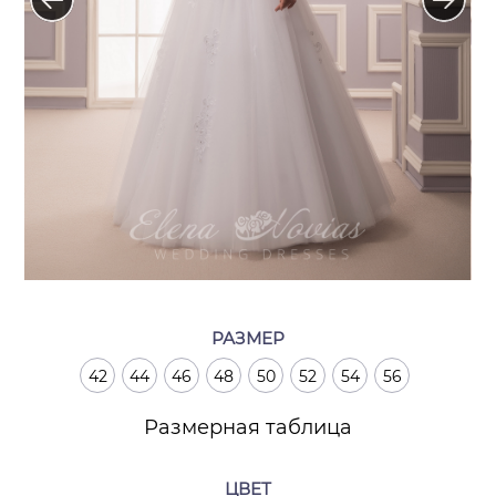
РАЗМЕР
42
44
46
48
50
52
54
56
Размерная таблица
ЦВЕТ