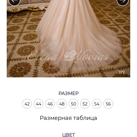
РАЗМЕР
42
44
46
48
50
52
54
56
Размерная таблица
ЦВЕТ