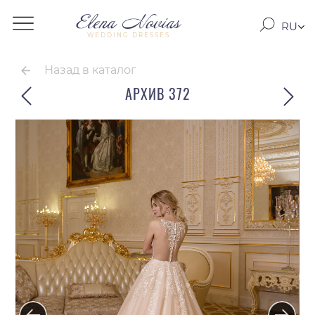
RU
WEDDING DRESSES
RO
EN
Назад в каталог
АРХИВ 372