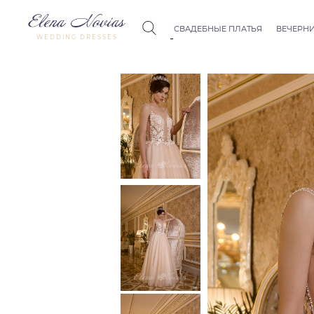
СВАДЕБНЫЕ ПЛАТЬЯ
ВЕЧЕРНИ
WEDDING DRESSES
Budapest
Crystal Co
Allure
Bohemian
Seville
Allure
Thessaloniki
Athens
Melody
Vienna
Dubai Couture
Rome