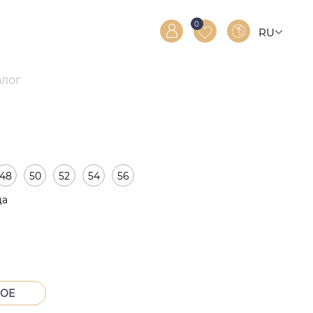
0
RU
RO
EN
алог
48
50
52
54
56
ца
тва
НОЕ