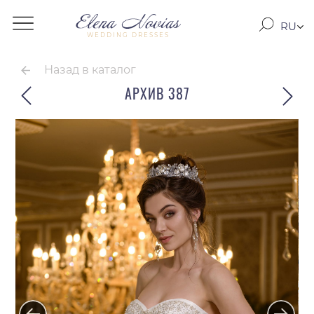
RU
WEDDING DRESSES
RO
EN
Назад в каталог
АРХИВ 387