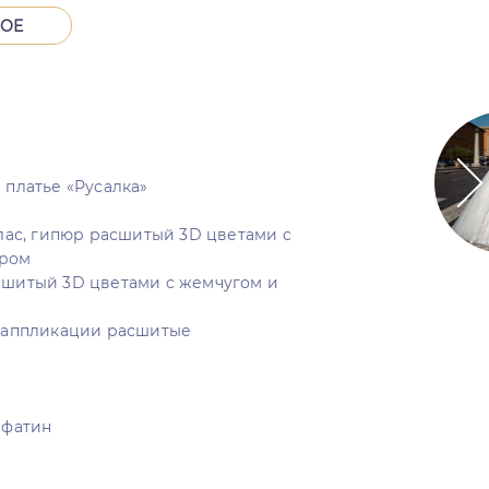
НОЕ
 платье «Русалка»
тлас, гипюр расшитый 3D цветами c
ером
сшитый 3D цветами c жемчугом и
: аппликации расшитые
 фатин