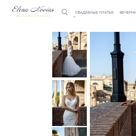
СВАДЕБНЫЕ ПЛАТЬЯ
ВЕЧЕРНИ
WEDDING DRESSES
Budapest
Crystal Co
Allure
Bohemian
Seville
Allure
Thessaloniki
Athens
Melody
Vienna
Dubai Couture
Rome