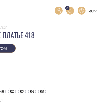
0
RU
RO
EN
алог
 ПЛАТЬЕ 418
ТОМ
48
50
52
54
56
ца