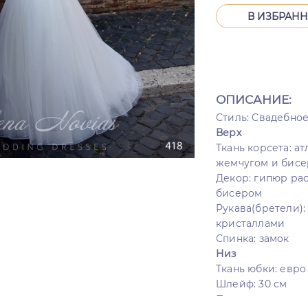
В ИЗБРАН
ОПИСАНИЕ:
Стиль: Cвадебное
Верх
Ткань корсета: а
жемчугом и бис
Декор: гипюр ра
бисером
Рукава(бретели)
кристаллами
Спинка: замок
Низ
Ткань юбки: евро
Шлейф: 30 см
Пояс: кристаллы