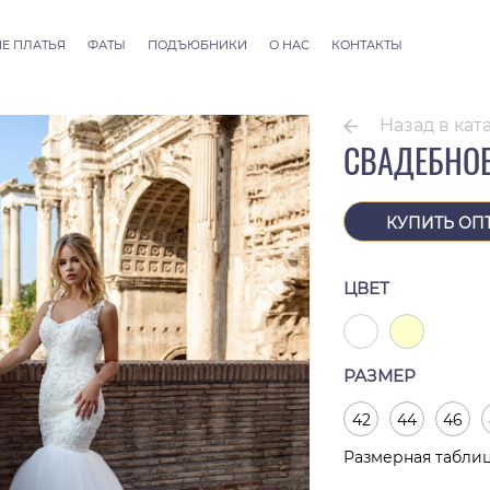
Е ПЛАТЬЯ
ФАТЫ
ПОДЪЮБНИКИ
О НАС
КОНТАКТЫ
llection
Фаты ALLURE
 Couture
Фаты SEVILLE
Назад в кат
Фаты Thessaloniki
СВАДЕБНОЕ
Фаты Athens
Фаты Dubai Couture
Фаты Rome
КУПИТЬ ОП
ЦВЕТ
РАЗМЕР
42
44
46
Размерная табли