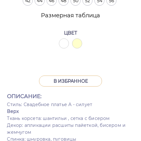
42
44
46
48
50
52
54
56
Размерная таблица
ЦВЕТ
В ИЗБРАННОЕ
ОПИСАНИЕ:
Стиль: Свадебное платье А - силует
Верх
Ткань корсета: шантильи , сетка с бисером
Декор: апликации расшиты пайеткой, бисером и
жемчугом
Спинка: шнуровка, пуговицы