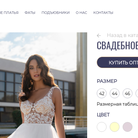
Е ПЛАТЬЯ
ФАТЫ
ПОДЪЮБНИКИ
О НАС
КОНТАКТЫ
llection
Фаты ALLURE
 Couture
Фаты SEVILLE
Назад в кат
Фаты Thessaloniki
СВАДЕБНОЕ
Фаты Athens
Фаты Dubai Couture
Фаты Rome
КУПИТЬ ОП
РАЗМЕР
42
44
46
Размерная табли
ЦВЕТ