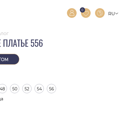
0
RU
RO
EN
алог
 ПЛАТЬЕ 556
ТОМ
48
50
52
54
56
ца