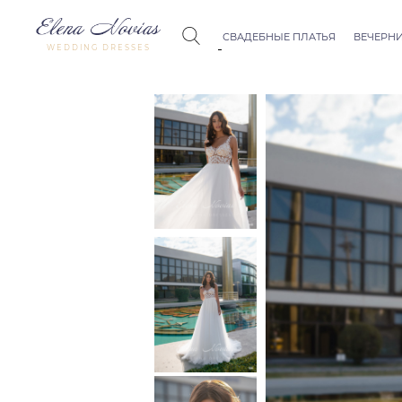
СВАДЕБНЫЕ ПЛАТЬЯ
ВЕЧЕРНИ
WEDDING DRESSES
Budapest
Crystal Co
Allure
Bohemian
Seville
Allure
Thessaloniki
Athens
Melody
Vienna
Dubai Couture
Rome