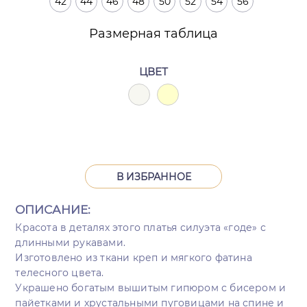
42
44
46
48
50
52
54
56
Размерная таблица
ЦВЕТ
В ИЗБРАННОЕ
ОПИСАНИЕ:
Красота в деталях этого платья силуэта «годе» с
длинными рукавами.
Изготовлено из ткани креп и мягкого фатина
телесного цвета.
Украшено богатым вышитым гипюром с бисером и
пайетками и хрустальными пуговицами на спине и