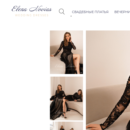
СВАДЕБНЫЕ ПЛАТЬЯ
ВЕЧЕРНИ
WEDDING DRESSES
Budapest
Crystal Co
Allure
Bohemian
Seville
Allure
Thessaloniki
Athens
Melody
Vienna
Dubai Couture
Rome