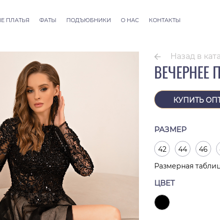
Е ПЛАТЬЯ
ФАТЫ
ПОДЪЮБНИКИ
О НАС
КОНТАКТЫ
llection
Фаты ALLURE
 Couture
Фаты SEVILLE
Назад в кат
Фаты Thessaloniki
ВЕЧЕРНЕЕ 
Фаты Athens
Фаты Dubai Couture
Фаты Rome
КУПИТЬ ОП
РАЗМЕР
42
44
46
Размерная табли
ЦВЕТ