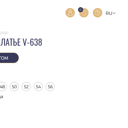
0
RU
RO
EN
алог
ПЛАТЬЕ V-638
ТОМ
48
50
52
54
56
ца