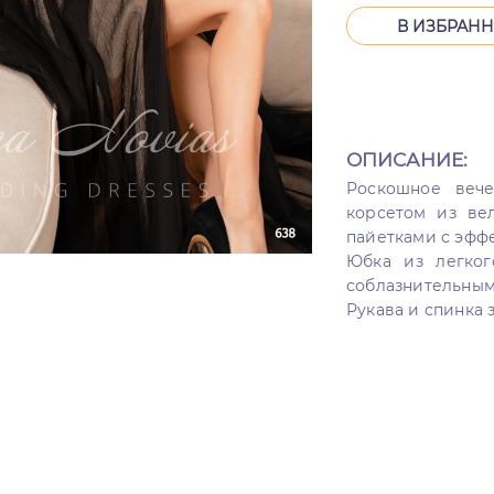
В ИЗБРАН
ОПИСАНИЕ:
Роскошное вече
корсетом из ве
пайетками с эффе
Юбка из легког
соблазнительным
Рукава и спинка 