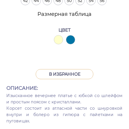
42
44
46
48
50
52
54
56
Размерная таблица
ЦВЕТ
В ИЗБРАННОЕ
ОПИСАНИЕ:
Изысканное вечернее платье с юбкой со шлейфом
и простым поясом с кристаллами.
Корсет состоит из атласной части со шнуровкой
внутри и болеро из гипюра с пайетками на
пуговицах.