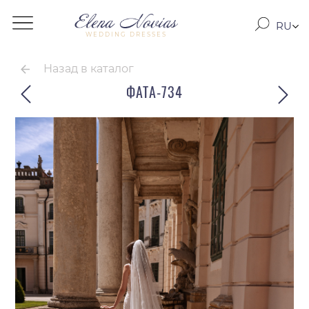
RU
WEDDING DRESSES
RO
EN
Назад в каталог
ФАТА-734