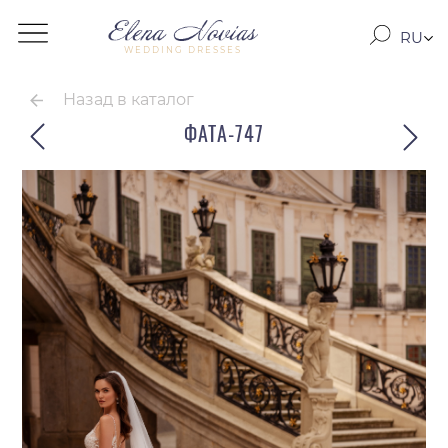
RU
WEDDING DRESSES
RO
EN
Назад в каталог
ФАТА-747