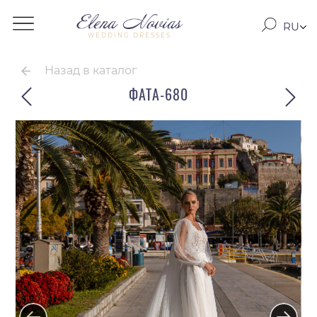
RU
WEDDING DRESSES
RO
EN
Назад в каталог
ФАТА-680