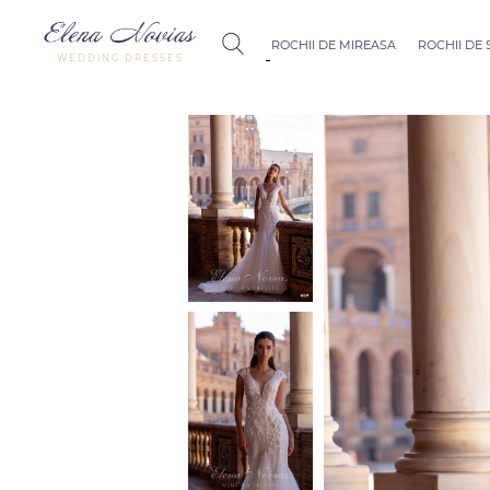
ROCHII DE MIREASA
ROCHII DE
WEDDING DRESSES
Budapest
Crystal Coll
Allure
Bohemian C
Seville
Allure
Thessaloniki
Athens
Melody
Vienna
Dubai Couture
Rome