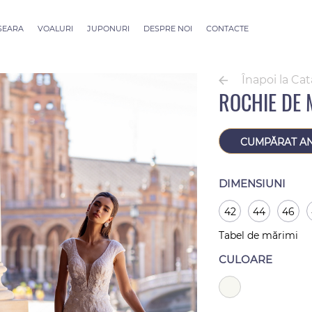
 SEARA
VOALURI
JUPONURI
DESPRE NOI
CONTACTE
ection
Voaluri ALLURE
outure
Voaluri SEVILLE
Înapoi la Ca
Voaluri Thessaloniki
ROCHIE DE 
Voaluri Athens
Voaluri Dubai Couture
Voaluri Rome
CUMPĂRAT A
DIMENSIUNI
42
44
46
Tabel de mărimi
CULOARE