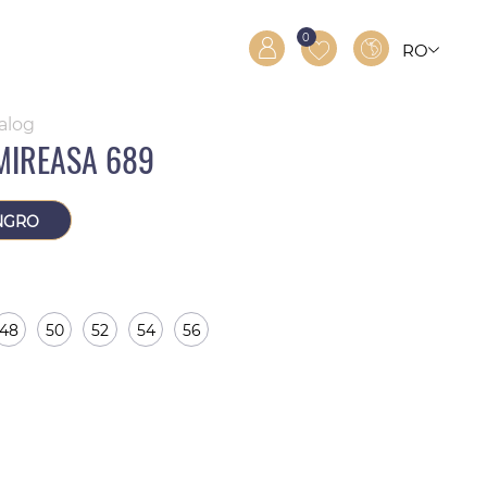
0
RO
RU
EN
talog
MIREASA 689
NGRO
48
50
52
54
56