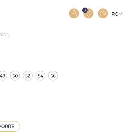
0
RO
RU
EN
talog
48
50
52
54
56
VORITE