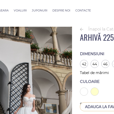
 SEARA
VOALURI
JUPONURI
DESPRE NOI
CONTACTE
ection
Voaluri ALLURE
outure
Voaluri SEVILLE
Înapoi la Ca
Voaluri Thessaloniki
ARHIVĂ 225
Voaluri Athens
Voaluri Dubai Couture
Voaluri Rome
DIMENSIUNI
42
44
46
Tabel de mărimi
CULOARE
Scos din producție
ADAUGA LA FA