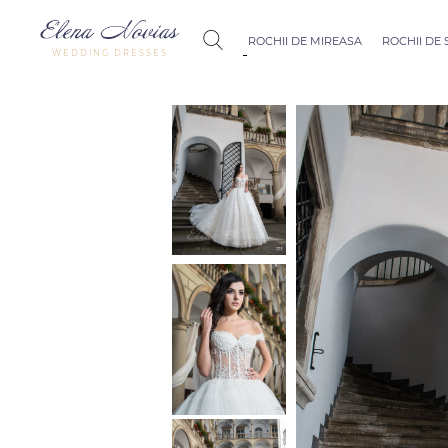
ROCHII DE MIREASA
ROCHII DE
WEDDING DRESSES
Budapest
Crystal Coll
Allure
Bohemian C
Seville
Allure
Thessaloniki
Athens
Melody
Vienna
Dubai Couture
Rome