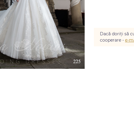
Dacă doriți să cu
cooperare -
e-ma