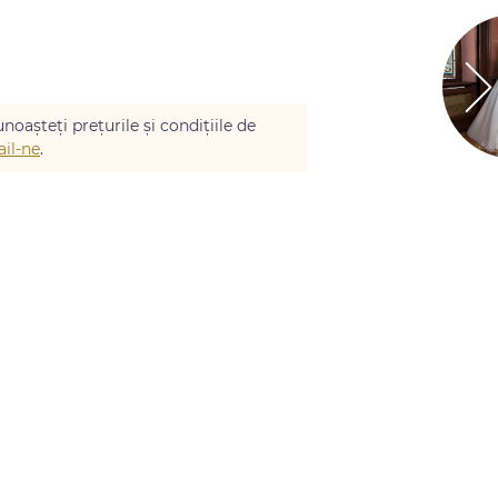
noașteți prețurile și condițiile de
il-ne
.