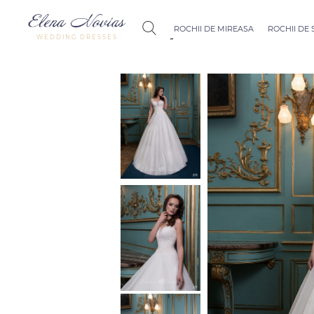
ROCHII DE MIREASA
ROCHII DE
WEDDING DRESSES
Budapest
Crystal Coll
Allure
Bohemian C
Seville
Allure
Thessaloniki
Athens
Melody
Vienna
Dubai Couture
Rome