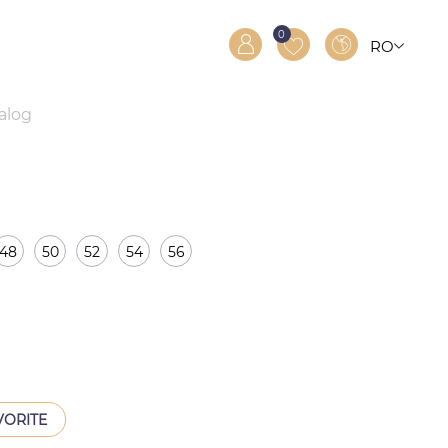
0
RO
RU
EN
talog
48
50
52
54
56
VORITE