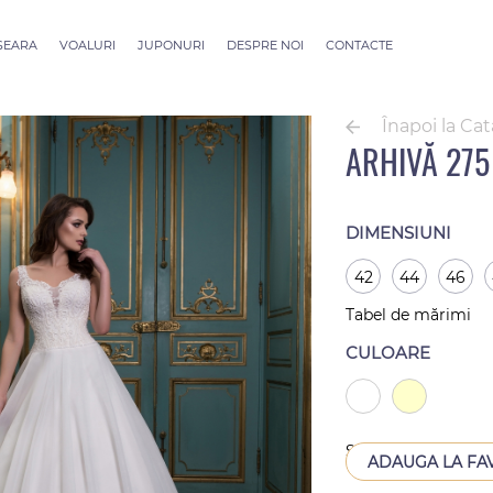
 SEARA
VOALURI
JUPONURI
DESPRE NOI
CONTACTE
ection
Voaluri ALLURE
outure
Voaluri SEVILLE
Înapoi la Ca
Voaluri Thessaloniki
ARHIVĂ 275
Voaluri Athens
Voaluri Dubai Couture
Voaluri Rome
DIMENSIUNI
42
44
46
Tabel de mărimi
CULOARE
Scos din producție
ADAUGA LA FA