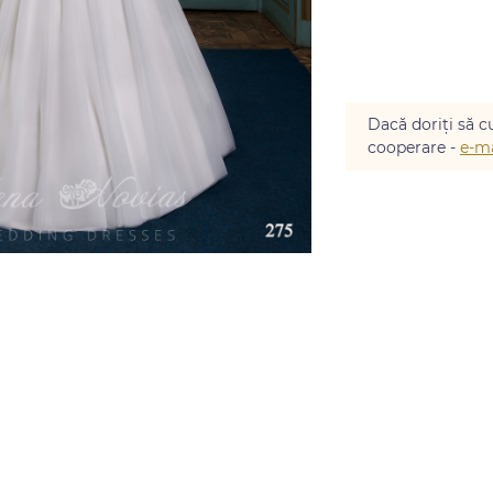
Dacă doriți să cu
cooperare -
e-ma