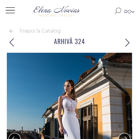
RO
WEDDING DRESSES
RU
EN
Înapoi la Catalog
ARHIVĂ 324