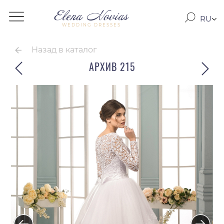
RU
WEDDING DRESSES
RO
EN
Назад в каталог
АРХИВ 215