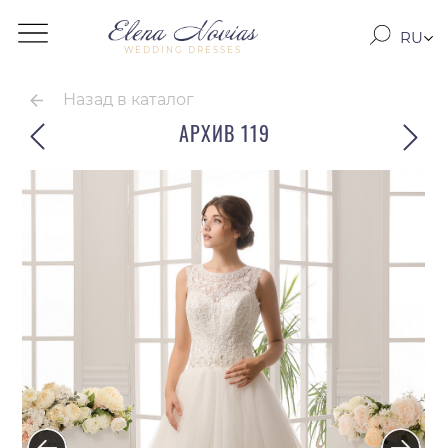
RU
WEDDING DRESSES
RO
EN
Назад в каталог
АРХИВ 119