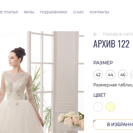
Е ПЛАТЬЯ
ФАТЫ
ПОДЪЮБНИКИ
О НАС
КОНТАКТЫ
llection
Фаты ALLURE
 Couture
Фаты SEVILLE
Назад в кат
Фаты Thessaloniki
АРХИВ 122
Фаты Athens
Фаты Dubai Couture
Фаты Rome
РАЗМЕР
42
44
46
Размерная табли
ЦВЕТ
Снят с производс
В ИЗБРАН