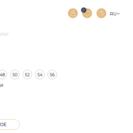
0
RU
RO
EN
алог
48
50
52
54
56
ца
тва
НОЕ