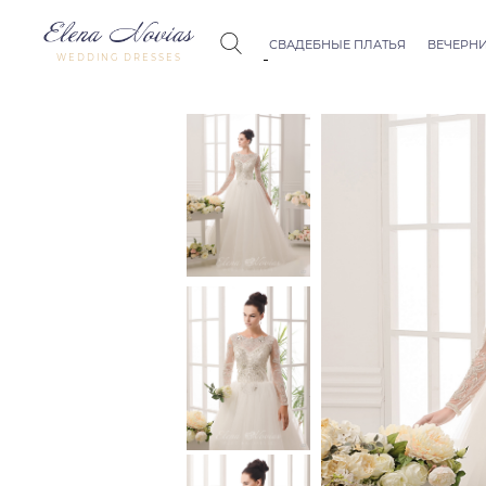
СВАДЕБНЫЕ ПЛАТЬЯ
ВЕЧЕРНИ
WEDDING DRESSES
Budapest
Crystal Co
Allure
Bohemian
Seville
Allure
Thessaloniki
Athens
Melody
Vienna
Dubai Couture
Rome