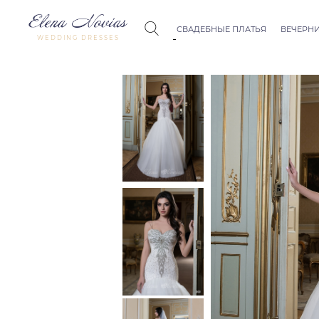
СВАДЕБНЫЕ ПЛАТЬЯ
ВЕЧЕРНИ
WEDDING DRESSES
Budapest
Crystal Co
Allure
Bohemian
Seville
Allure
Thessaloniki
Athens
Melody
Vienna
Dubai Couture
Rome