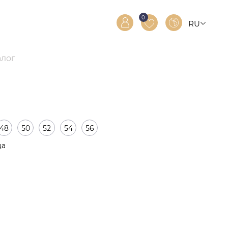
0
RU
RO
EN
алог
48
50
52
54
56
ца