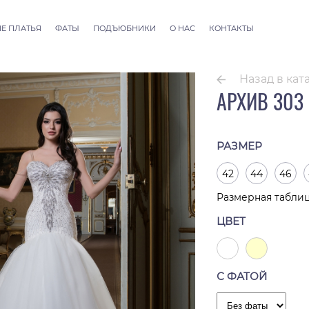
Е ПЛАТЬЯ
ФАТЫ
ПОДЪЮБНИКИ
О НАС
КОНТАКТЫ
llection
Фаты ALLURE
 Couture
Фаты SEVILLE
Назад в кат
Фаты Thessaloniki
АРХИВ 303
Фаты Athens
Фаты Dubai Couture
Фаты Rome
РАЗМЕР
42
44
46
Размерная табли
ЦВЕТ
С ФАТОЙ