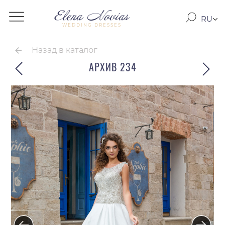
RU
WEDDING DRESSES
RO
EN
Назад в каталог
АРХИВ 234