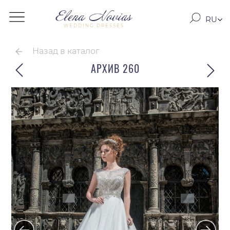
RU
WEDDING DRESSES
RO
EN
Назад в каталог
АРХИВ 260