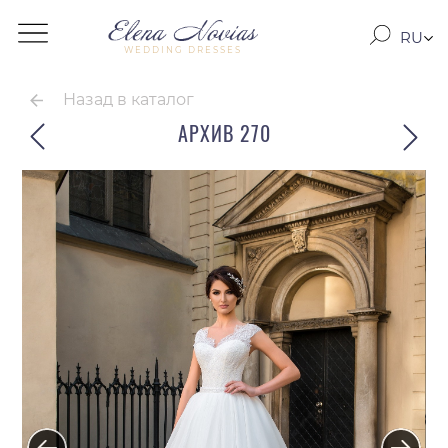
RU
WEDDING DRESSES
RO
EN
Назад в каталог
АРХИВ 270