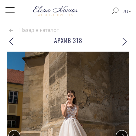
RU
WEDDING DRESSES
RO
EN
Назад в каталог
АРХИВ 318