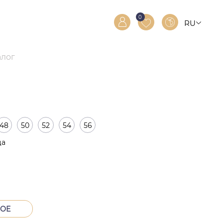
0
RU
RO
EN
алог
48
50
52
54
56
ца
тва
НОЕ