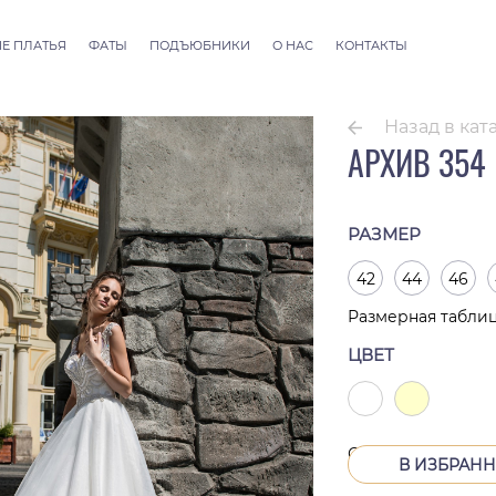
Е ПЛАТЬЯ
ФАТЫ
ПОДЪЮБНИКИ
О НАС
КОНТАКТЫ
llection
Фаты ALLURE
 Couture
Фаты SEVILLE
Назад в кат
Фаты Thessaloniki
АРХИВ 354
Фаты Athens
Фаты Dubai Couture
Фаты Rome
РАЗМЕР
42
44
46
Размерная табли
ЦВЕТ
Снят с производс
В ИЗБРАН