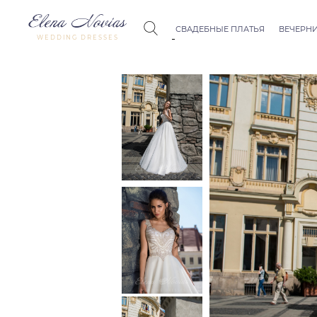
СВАДЕБНЫЕ ПЛАТЬЯ
ВЕЧЕРНИ
WEDDING DRESSES
Budapest
Crystal Co
Allure
Bohemian
Seville
Allure
Thessaloniki
Athens
Melody
Vienna
Dubai Couture
Rome