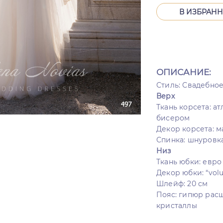
В ИЗБРАН
ОПИСАНИЕ:
Стиль: Свадебно
Верх
Ткань корсета: а
бисером
Декор корсета: 
Спинка: шнуровк
Низ
Ткань юбки: евро
Декор юбки: “volu
Шлейф: 20 см
Пояс: гипюр рас
кристаллы