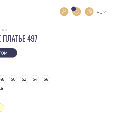
0
RU
RO
EN
алог
 ПЛАТЬЕ 497
ТОМ
48
50
52
54
56
ца