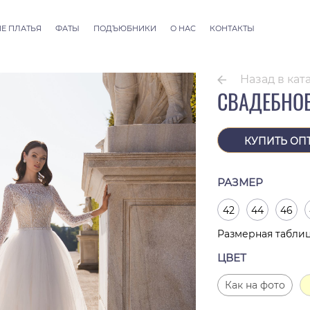
Е ПЛАТЬЯ
ФАТЫ
ПОДЪЮБНИКИ
О НАС
КОНТАКТЫ
llection
Фаты ALLURE
 Couture
Фаты SEVILLE
Назад в кат
Фаты Thessaloniki
СВАДЕБНОЕ
Фаты Athens
Фаты Dubai Couture
Фаты Rome
КУПИТЬ ОП
РАЗМЕР
42
44
46
Размерная табли
ЦВЕТ
Как на фото