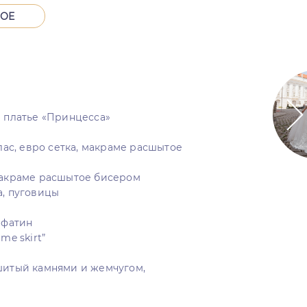
НОЕ
е платье «Принцесса»
тлас, евро сетка, макраме расшытое
макраме расшытое бисером
а, пуговицы
 фатин
me skirt”
шитый камнями и жемчугом,