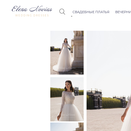
СВАДЕБНЫЕ ПЛАТЬЯ
ВЕЧЕРНИ
WEDDING DRESSES
Budapest
Crystal Co
Allure
Bohemian
Seville
Allure
Thessaloniki
Athens
Melody
Vienna
Dubai Couture
Rome