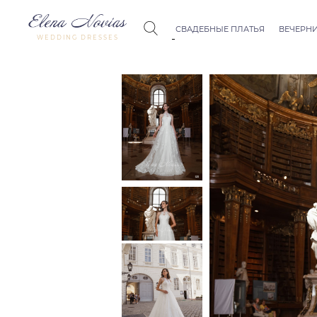
СВАДЕБНЫЕ ПЛАТЬЯ
ВЕЧЕРНИ
WEDDING DRESSES
Budapest
Crystal Co
Allure
Bohemian
Seville
Allure
Thessaloniki
Athens
Melody
Vienna
Dubai Couture
Rome