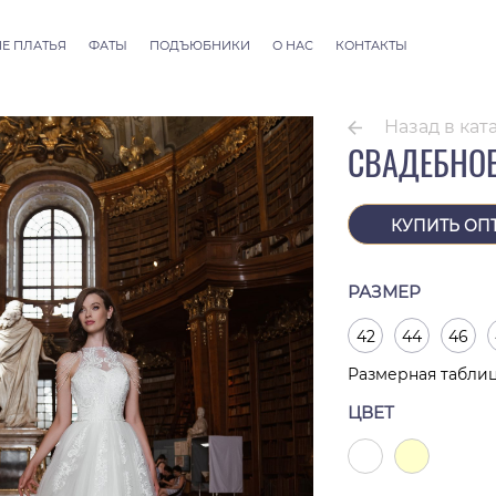
Е ПЛАТЬЯ
ФАТЫ
ПОДЪЮБНИКИ
О НАС
КОНТАКТЫ
llection
Фаты ALLURE
 Couture
Фаты SEVILLE
Назад в кат
Фаты Thessaloniki
СВАДЕБНОЕ
Фаты Athens
Фаты Dubai Couture
Фаты Rome
КУПИТЬ ОП
РАЗМЕР
42
44
46
Размерная табли
ЦВЕТ