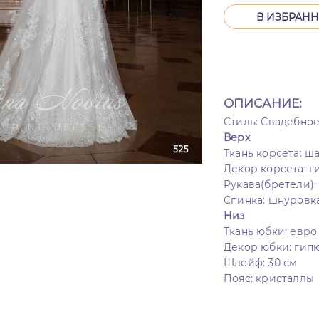
В ИЗБРАН
ОПИСАНИЕ:
Стиль: Свадебно
Верх
Ткань корсета: ша
Декор корсета: 
Рукава(бретели):
Спинка: шнуровк
Низ
Ткань юбки: евр
Декор юбки: гип
Шлейф: 30 см
Пояс: кристаллы