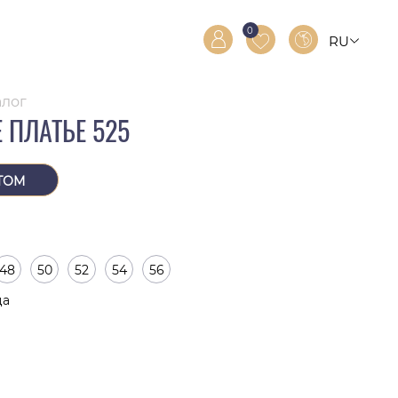
0
RU
RO
EN
алог
 ПЛАТЬЕ 525
ТОМ
48
50
52
54
56
ца