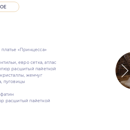
НОЕ
е платье «Принцесса»
нтильи, евро сетка, атлас
гипюр расшитый пайеткой
 кристаллы, жемчуг
а, пуговицы
о фатин
юр расшитый пайеткой